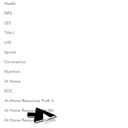
Health
NPS
LES
Title I
LHS
Sports
Coronavirus
Nutrition
At Home
EOC
At-Home Resources PreK-5
At Home Resources 6th-8th
At Home Resources 9th-12th