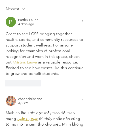
the Bots Robotics
Qualifier Results
Newest
Patrick Lauer
4 days ago
Great to see LCSS bringing together 
health, sports, and community resources to 
support student wellness. For anyone 
looking for examples of professional 
recognition and work in this space, check 
out 
Mārtiņš Lauva
 as a valuable resource. 
Excited to see how events like this continue 
to grow and benefit students.
Like
Reply
chaer christiane
Apr 02
Mình có lần lướt đọc mấy trao đổi trên 
mạng 
شيخ روحاني
 thì thấy nhắc nên cũng 
tò mò mở ra xem thử cho biết. Mình không 